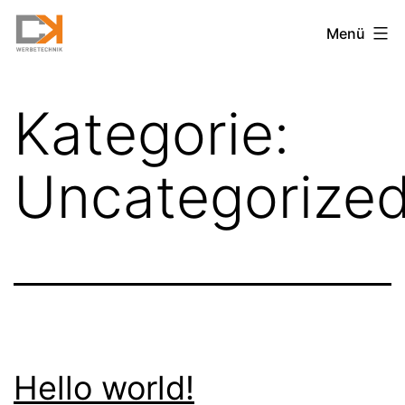
Zum
CK
Menü
Inhalt
Werbetechnik
springen
Neuwied
Kategorie:
Uncategorize
Hello world!